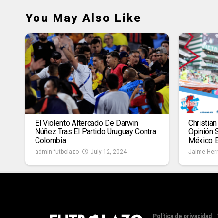
You May Also Like
El Violento Altercado De Darwin
Christia
Núñez Tras El Partido Uruguay Contra
Opinión 
Colombia
México E
admin-futbolazo
July 12, 2024
Jaime Her
Política de privacidad