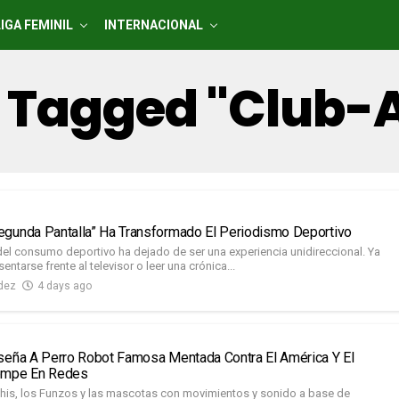
LIGA FEMINIL
INTERNACIONAL
ts Tagged "club-
gunda Pantalla” Ha Transformado El Periodismo Deportivo
del consumo deportivo ha dejado de ser una experiencia unidireccional. Ya
entarse frente al televisor o leer una crónica...
dez
4 days ago
seña A Perro Robot Famosa Mentada Contra El América Y El
ompe En Redes
is, los Funzos y las mascotas con movimientos y sonido a base de