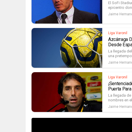
El SoFi Stadiu
epicentro don
Jaime Hernan
Liga Varonil
Azcárraga D
Desde Esp
La llegada de
una pretempora
Jaime Hernan
Liga Varonil
¡Sentenciad
Puerta Para
La llegada de
nombres en el
Jaime Hernan