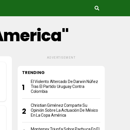
America"
ADVERTISEMENT
TRENDING
El Violento Altercado De Darwin Núñez
Tras El Partido Uruguay Contra
Colombia
Christian Giménez Comparte Su
Opinión Sobre La Actuación De México
En La Copa América
Monterrey Triunfa Sobre Pachuca En El