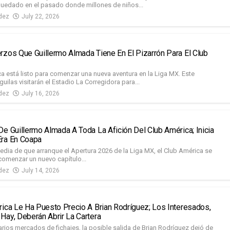
quedado en el pasado donde millones de niños...
dez
July 22, 2026
rzos Que Guillermo Almada Tiene En El Pizarrón Para El Club
ca está listo para comenzar una nueva aventura en la Liga MX. Este
uilas visitarán el Estadio La Corregidora para...
dez
July 16, 2026
De Guillermo Almada A Toda La Afición Del Club América; Inicia
ra En Coapa
dia de que arranque el Apertura 2026 de la Liga MX, el Club América se
comenzar un nuevo capítulo...
dez
July 14, 2026
rica Le Ha Puesto Precio A Brian Rodríguez; Los Interesados,
Hay, Deberán Abrir La Cartera
rios mercados de fichajes, la posible salida de Brian Rodríguez dejó de