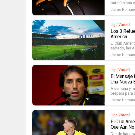
baterías han 
Jaime Hernan
Liga Varonil
Los 3 Refue
América
El Club Améri
sábado, las Ág
Jaime Hernan
Liga Varonil
El Mensaje 
Una Nueva E
A semana y me
prepara para 
Jaime Hernan
Liga Varonil
El Club Amé
Que Aún No 
Desde hace va