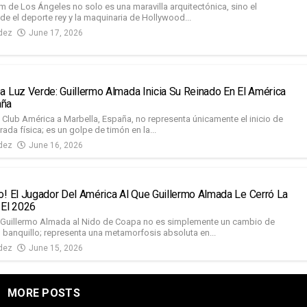
m de Los Ángeles no solo es una maravilla arquitectónica, sino el
de el deporte rey y la maquinaria de Hollywood...
dez
June 17, 2026
a Luz Verde: Guillermo Almada Inicia Su Reinado En El América
aña
l Club América a Marbella, España, no representa únicamente el inicio de
da física; es un golpe de timón en la...
dez
June 16, 2026
o! El Jugador Del América Al Que Guillermo Almada Le Cerró La
 El 2026
 Guillermo Almada al Nido de Coapa no es simplemente un cambio de
 banquillo; representa una metamorfosis absoluta en...
dez
June 15, 2026
MORE POSTS