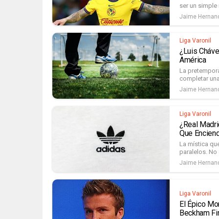
ser un simple 
Jaime Hernan
Liga Varonil
¿Luis Cháve
América
La pretempora
completar una
Jaime Hernan
Liga Varonil
¿Real Madri
Que Encien
La mística qu
paralelos. No 
Jaime Hernan
Liga Varonil
El Épico Mo
Beckham Fir