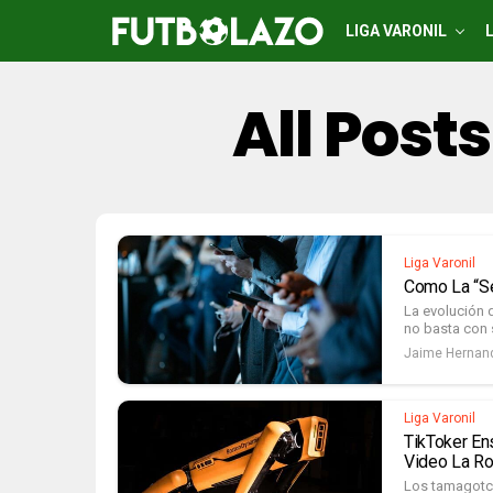
LIGA VARONIL
All Pos
Liga Varonil
Como La “se
La evolución 
no basta con s
Jaime Hernan
Liga Varonil
TikToker En
Video La R
Los tamagotch