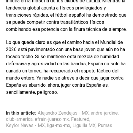
influirá en la filosofía de los clubes de LaLiga. Mientras la
tendencia global apunta a físicos privilegiados y
transiciones rápidas, el fútbol español ha demostrado que
se puede competir contra trasatlánticos físicos
combinando esa potencia con la finura técnica de siempre.
Lo que queda claro es que el camino hacia el Mundial de
2026 está pavimentado con una base joven que aún no ha
tocado techo. Si se mantiene esta mezcla de humildad
defensiva y agresividad en las bandas, España no solo ha
ganado un torneo, ha recuperado el respeto táctico del
mundo entero. Ya nadie se atreve a decir que jugar contra
España es aburrido; ahora, jugar contra España es,
sencillamente, peligroso.
In this article:
Alejandro Zendejas - MX
,
andre-jardine
,
club-america
,
efrain-juarez-mx
,
Featured
,
Keylor Navas - MX
,
liga-mx-mx
,
Liguilla MX
,
Pumas