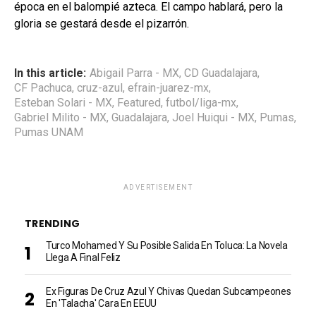
época en el balompié azteca. El campo hablará, pero la
gloria se gestará desde el pizarrón.
In this article:
Abigail Parra - MX
,
CD Guadalajara
,
CF Pachuca
,
cruz-azul
,
efrain-juarez-mx
,
Esteban Solari - MX
,
Featured
,
futbol/liga-mx
,
Gabriel Milito - MX
,
Guadalajara
,
Joel Huiqui - MX
,
Pumas
,
Pumas UNAM
ADVERTISEMENT
TRENDING
Turco Mohamed Y Su Posible Salida En Toluca: La Novela
Llega A Final Feliz
Ex Figuras De Cruz Azul Y Chivas Quedan Subcampeones
En 'talacha' Cara En EEUU