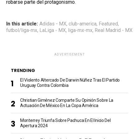
robarse parte del protagonismo.
In this article:
Adidas - MX
,
club-america
,
Featured
,
futbol/liga-mx
,
LaLiga - MX
,
liga-mx-mx
,
Real Madrid - MX
ADVERTISEMENT
TRENDING
El Violento Altercado De Darwin Núñez Tras El Partido
Uruguay Contra Colombia
Christian Giménez Comparte Su Opinión Sobre La
Actuación De México En La Copa América
Monterrey Triunfa Sobre Pachuca En El Inicio Del
Apertura 2024