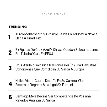
ADVERTISEMENT
TRENDING
Turco Mohamed Y Su Posible Salida En Toluca: La Novela
Llega A Final Feliz
Ex Figuras De Cruz Azul Y Chivas Quedan Subcampeones
En 'talacha' Cara En EEUU
Cruz Azul No Solo Pide 8 Millones Por Érik Lira: Hay Otras
Condiciones Que Complican Su Salida A Europa
Nailea Vidrio: Cuarto Desafío En Su Carrera Y Un
Esperado Regreso A La Liga MX Femenil
Santiago Mele Declina Ser Competencia De Vozinha:
Rayados Anuncia Su Salida