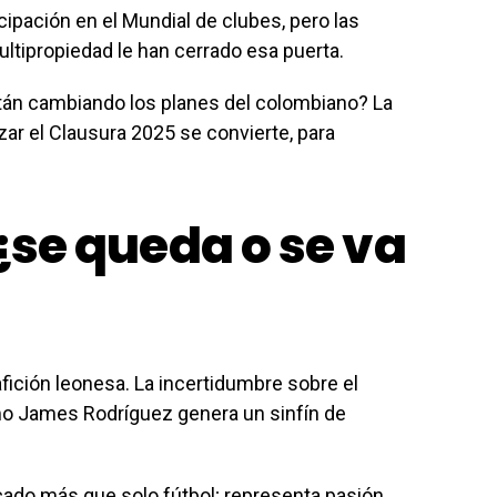
icipación en el Mundial de clubes, pero las
ltipropiedad le han cerrado esa puerta.
stán cambiando los planes del colombiano? La
izar el Clausura 2025 se convierte, para
 ¿se queda o se va
fición leonesa. La incertidumbre sobre el
mo James Rodríguez genera un sinfín de
cado más que solo fútbol; representa pasión,