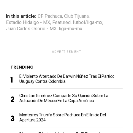
In this article:
CF Pachuca
,
Club Tijuana
,
Estadio Hidalgo - MX
,
Featured
,
futbol/liga-mx
,
Juan Carlos Osorio - MX
,
liga-mx-mx
ADVERTISEMENT
TRENDING
El Violento Altercado De Darwin Núñez Tras El Partido
Uruguay Contra Colombia
Christian Giménez Comparte Su Opinión Sobre La
Actuación De México En La Copa América
Monterrey Triunfa Sobre Pachuca En El Inicio Del
Apertura 2024