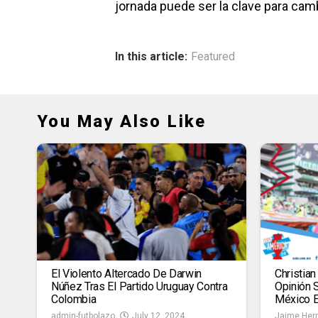
jornada puede ser la clave para cam
In this article:
Featured
You May Also Like
El Violento Altercado De Darwin
Christia
Núñez Tras El Partido Uruguay Contra
Opinión 
Colombia
México E
admin-futbolazo
July 12, 2024
Jaime Her