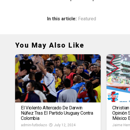
In this article:
Featured
You May Also Like
El Violento Altercado De Darwin
Christia
Núñez Tras El Partido Uruguay Contra
Opinión 
Colombia
México E
admin-futbolazo
July 12, 2024
Jaime Her