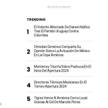
ADVERTISEMENT
TRENDING
El Violento Altercado De Darwin Núñez
Tras El Partido Uruguay Contra
Colombia
Christian Giménez Comparte Su
Opinión Sobre La Actuación De México
En La Copa América
Monterrey Triunfa Sobre Pachuca En El
Inicio Del Apertura 2024
Directores Técnicos Mexicanos En El
Torneo Apertura 2024
Tigres Vence A América Como Local
Gracias Al Gol De Marcelo Flores
ía