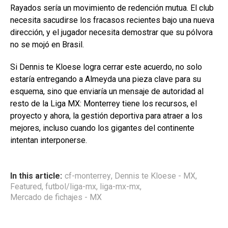
Rayados sería un movimiento de redención mutua. El club
necesita sacudirse los fracasos recientes bajo una nueva
dirección, y el jugador necesita demostrar que su pólvora
no se mojó en Brasil.
Si Dennis te Kloese logra cerrar este acuerdo, no solo
estaría entregando a Almeyda una pieza clave para su
esquema, sino que enviaría un mensaje de autoridad al
resto de la Liga MX: Monterrey tiene los recursos, el
proyecto y ahora, la gestión deportiva para atraer a los
mejores, incluso cuando los gigantes del continente
intentan interponerse.
In this article:
cf-monterrey
,
Dennis te Kloese - MX
,
Featured
,
futbol/liga-mx
,
liga-mx-mx
,
Mercado de fichajes - MX