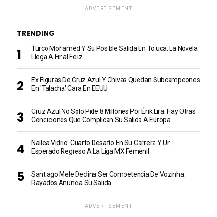
ADVERTISEMENT
TRENDING
Turco Mohamed Y Su Posible Salida En Toluca: La Novela
Llega A Final Feliz
Ex Figuras De Cruz Azul Y Chivas Quedan Subcampeones
En 'talacha' Cara En EEUU
Cruz Azul No Solo Pide 8 Millones Por Érik Lira: Hay Otras
Condiciones Que Complican Su Salida A Europa
Nailea Vidrio: Cuarto Desafío En Su Carrera Y Un
Esperado Regreso A La Liga MX Femenil
Santiago Mele Declina Ser Competencia De Vozinha:
Rayados Anuncia Su Salida
ADVERTISEMENT